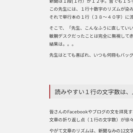
新聞は１段(１行）が１２字。昔でも１５
この先生には、１行十数字のリズムが染
それで単行本の１行（３８～４０字）に
そこで、「先生、こんなふうに直してい
敏腕デスクだったことは完全に無視して
結果は。。。
先生はとても喜ばれ、いつも何冊もバッ
読みやすい１行の文字数は、
皆さんのFacebookやブログの文を拝見
文章の折り返し点（１行の文字数）が徐
やがて文章のリズムは、新聞なみの12文