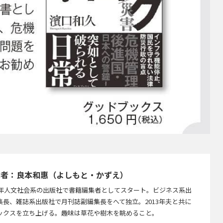
成者：良本和惠（よしもと・かずえ）
86年人文社会系の出版社で書籍編集者としてスタート。ビジネス系出
集長、雑誌系出版社で月刊誌副編集長をへて独立。2013年夫と共に
ックスを立ち上げる。趣味は草花や樹木を眺めること。