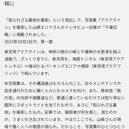
報に
「知られざる裏側を撮影」という見出しで、写真集『アクアライ
ン』を撮影した山崎エリナさんのインタビュー記事が「千葉日
報」に掲載されました。
2023年10月2日付、第一面
東京湾アクアラインは、神奈川県の川崎と千葉県の木更津を結ぶ
道路で、ざっくり言うと、東京湾を、海底トンネル（東京湾アクア
トンネル）⇒海ほたるパーキングエリア⇒橋梁（東京湾アクアブ
リッジ）で結んでいます。
本写真集は、その構造美はもちろんのこと、日々メンテナンスや
安全通行のために働く人々にもカメラを向け、また、換気塔「風
の塔」の内部や避難道など、普通に通っているだけでは知り得ない
箇所にスポットライトを当てたもので、まさに「知られざる裏
側」を撮影したもの。記事では、撮影者が何を感じ、見たのか
が、うまく引き出されています。やはりここでも、山崎さんの現
場で働く人への敬意が語られ、だからこそ、写真集のひとつひとつ