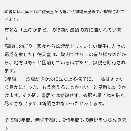
本書には、第16代仁徳天皇から第21代雄略天皇までが収録されて
います。
有名な「民のかまど」の物語が最初の方に描かれていま
す。
高殿にのぼり、家々から炊煙が上っていない様子に人々の
窮乏を察した仁徳天皇は、畿内ですらこの有り様なのだか
ら、地方はもっと困窮しているはずだと、無税を断行され
ます。
3年後──炊煙がさかんに立ち上る様子に、「私はすっか
り豊かになった。もう憂えることがない」と皇后に語りか
けます。その間、皇居では修復せず、衣服も履き物も破れ
尽くさないまでは新調されなかったとあります。
その後3年間、無税を続け、計6年間もの無税をつらぬきま
す。