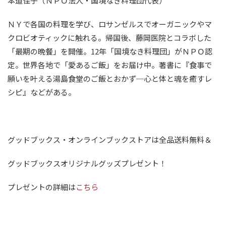
本道佳子（ＮＰＯ法人・国境なき料理団代表）
ＮＹで各国の料理を学び、ロサンゼルスでオーガニックやマ
クロビオティックに触れる。帰国後、藤岡医院とコラボした
「最期の晩餐」を開催。12年「国境なき料理団」がＮＰＯ認
定。世界各地で「愛あるご飯」をお届け中。著書に『食事で
願いを叶える湯島食堂のご飯とおかず─心と体と魂を癒すレ
シピ』などがある。
グッドブックス・オンラインブックストアは全品送料無料＆
グッドブックスオリジナルグッズプレゼント！
プレゼントの詳細は
こちら