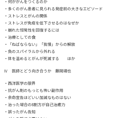
・何ががんをつくるのか
・多くのがん患者に見られる発症前の大きなエピソード
・ストレスとがんの関係
・ストレスが免疫を低下させるのはなぜか
・崩れた恒常性を回復するには
・治療としての食
・「ねばならない」「我慢」からの解放
・負のスパイラルから外れる
・体を温めるとがんが死滅する ほか
Ⅳ 医師とどう向き合うか 藤岡靖也
・西洋医学の限界
・抗がん剤のもっとも怖い副作用
・余命宣告ほどいい加減なものはない
・治った場合の8割方が自己治癒力
・誤ったがん告知