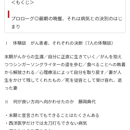
＜もくじ＞
プロローグ◎最期の晩餐、それは病気との決別のはじ
まり
Ⅰ 体験談 がん患者、それぞれの決断（7人の体験談）
末期がんからの生還／自分に正直に生きていく／がんを抱え
つつシンガーソングライターの道を歩む／食べることへの執着
から解放される／心理療法によって自分を取り戻す／妻が人
生をかけて残してくれたもの／死を従容として受け容れ、逝
った妻
Ⅱ 何が良い方向へ向かわせたのか 藤岡典代
・末期と宣言されてもできることはたくさんある
・西洋医学だけでは太刀打ちできない病気