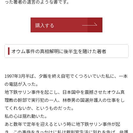
った著者の遺言のような書です。
購入する
オウム事件の真相解明に後半生を賭けた著者
1997年3月半ば、夕飯を終え自宅でくつろいでいた私に、一本
の電話が入った。
地下鉄サリン事件を起こし、日本国中を震撼させたオウム真
理教の幹部で実行犯の一人、林泰男の国選弁護人の仕事をし
てくれないか、というものだった。
私の心は揺れ動いた。
あと数年で定年を迎えるという時に地下鉄サリン事件が起
き、この事件をきっかけに私は裁判官生活に別れを告げ、弁護