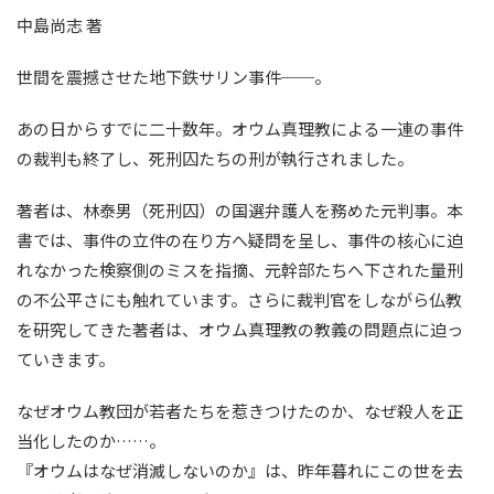
中島尚志 著
世間を震撼させた地下鉄サリン事件──。
あの日からすでに二十数年。オウム真理教による一連の事件
の裁判も終了し、死刑囚たちの刑が執行されました。
著者は、林泰男（死刑囚）の国選弁護人を務めた元判事。本
書では、事件の立件の在り方へ疑問を呈し、事件の核心に迫
れなかった検察側のミスを指摘、元幹部たちへ下された量刑
の不公平さにも触れています。さらに裁判官をしながら仏教
を研究してきた著者は、オウム真理教の教義の問題点に迫っ
ていきます。
なぜオウム教団が若者たちを惹きつけたのか、なぜ殺人を正
当化したのか……。
『オウムはなぜ消滅しないのか』は、昨年暮れにこの世を去