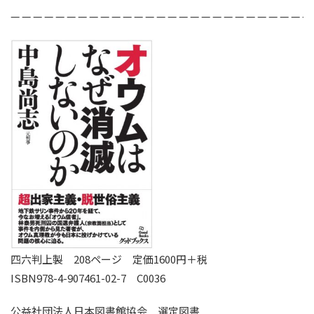
— — — — — — — — — — — — — — — — — — — — — — — — — — —
四六判上製 208ページ 定価1600円＋税
ISBN978-4-907461-02-7 C0036
公益社団法人日本図書館協会 選定図書