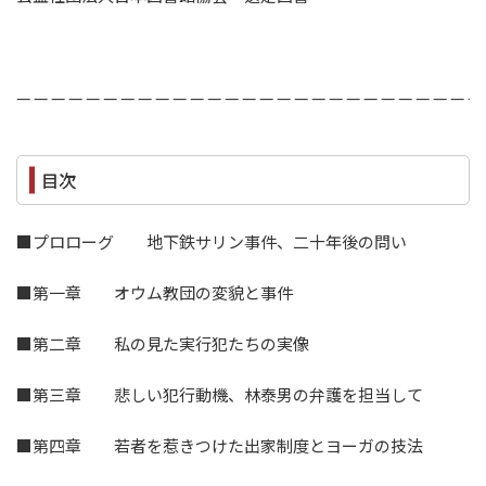
— — — — — — — — — — — — — — — — — — — — — — — — — — —
目次
■プロローグ 地下鉄サリン事件、二十年後の問い
■第一章 オウム教団の変貌と事件
■第二章 私の見た実行犯たちの実像
■第三章 悲しい犯行動機、林泰男の弁護を担当して
■第四章 若者を惹きつけた出家制度とヨーガの技法