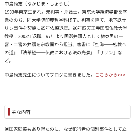
中島尚志（なかじま・しょうし）
1933年東京生まれ。元判事・弁護士。東京大学経済学部を卒
業ののち、同大学院印度哲学科修了。判事を経て、地下鉄サ
リン事件を契機に95年依願退官。96年四天王寺国際仏教大学
教授。2003年退職。97年より国選弁護人として林泰男の一
審・二審の弁護を宗教面から担当。著書に『空海──密教へ
の道』『法華経──仏教における法の光景』『サリン』な
ど。
中島尚志先生についてブログに書きました。
こちらから>>>
主な内容
◉国家転覆もあり得たのに、なぜ犯行者の個別事件として立