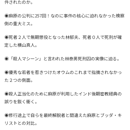
件されたのか。
◉麻原の公判に257回！なのに事件の核心に迫れなかった検察
側の重大ミス。
◉死者２人で無期懲役となった林郁夫、死者０人で死刑が確
定した横山真人。
◉「殺人マシーン」と言われた林泰男死刑囚の実像に迫る。
◉優秀な若者を惹きつけたオウムのこれまで指摘されなかっ
た２つの側面。
◉殺人正当化のために麻原が利用したインド後期密教経典の
誤りを鋭く衝く。
◉修行途上で自らを最終解脱者と間違えた麻原とブッダ・キ
リストとの対比。