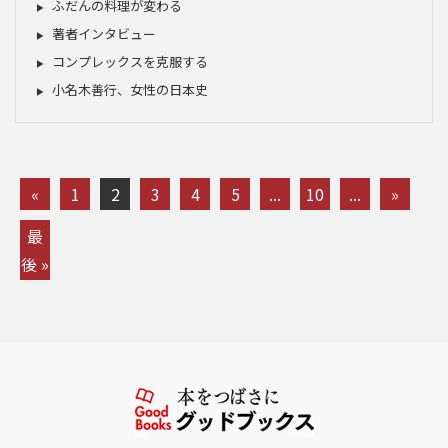
ふだんの料理が変わる
著者インタビュー
コンプレックスを克服する
小名木善行、女性の日本史
«
1
2
3
4
5
...
10
...
»
最
後 »