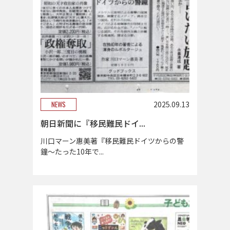
NEWS
2025.09.13
朝日新聞に『移民難民ドイ...
川口マーン惠美著『移民難民ドイツからの警
鐘～たった10年で...