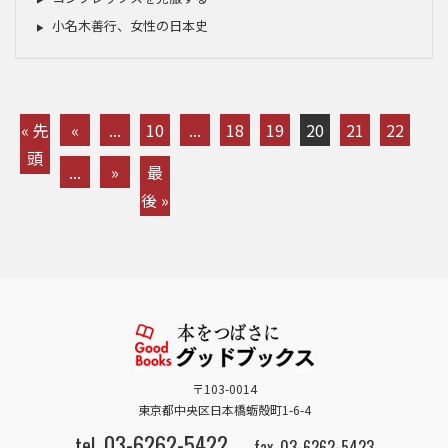
小名木善行、女性の日本史
« 先
«
...
10
...
18
19
20
21
22
頭
...
»
最
後 »
〒103-0014
東京都中央区日本橋蛎殻町1-6-4
03-6262-5422
tel.
fax. 03-6262-5423